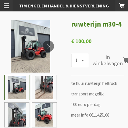
TIM ENGELEN HANDEL & DIENSTVERLENING
Ga
direct
naar
ruwterijn m30-4
de
hoofdinhoud
€ 100,00
In
winkelwagen
te huur ruwterijn heftruck
transport mogelijk
100 euro per dag
meer info 0611425108