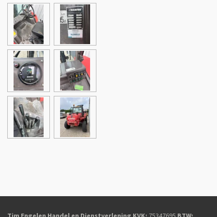
Tim Engelen Handel en Dienstverlening
KVK:
75347695
BTW: