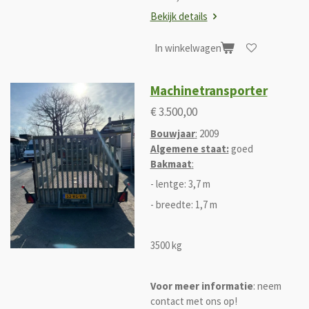
Bekijk details
In winkelwagen
Machinetransporter
€ 3.500,00
Bouwjaar
:
2009
Algemene staat:
goed
Bakmaat
:
- lentge: 3,7 m
- breedte: 1,7 m
3500 kg
Voor meer informatie
: neem
contact met ons op!