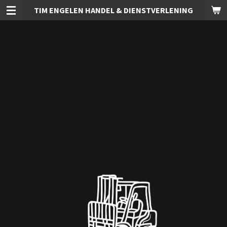
TIM ENGELEN HANDEL & DIENSTVERLENING
Ga
direct
naar
de
hoofdinhoud