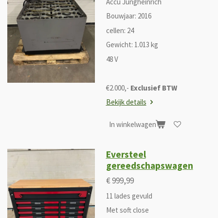
Accu Jungheinrich
Bouwjaar: 2016
cellen: 24
Gewicht: 1.013 kg
48 V
€2.000,-
Exclusief BTW
Bekijk details
In winkelwagen
Eversteel
gereedschapswagen
€ 999,99
11 lades gevuld
Met soft close