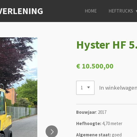
VERLENING
HOME
HEFTRUCKS
Hyster HF 5
€ 10.500,00
In winkelwage
Bouwjaar
: 2017
Hefhoogte:
4,70
meter
Algemene staat:
goed