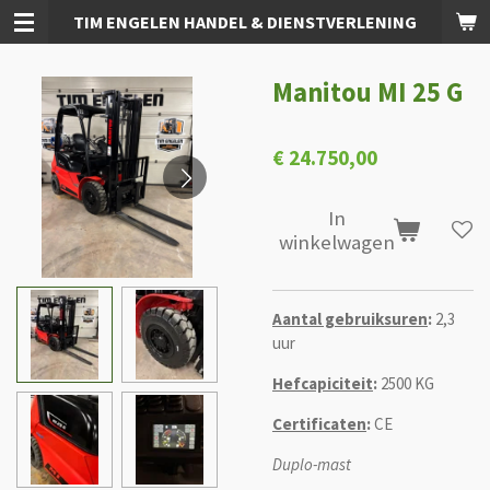
TIM ENGELEN HANDEL & DIENSTVERLENING
Ga
direct
naar
Manitou MI 25 G
de
hoofdinhoud
€ 24.750,00
In
winkelwagen
Aantal gebruiksuren
:
2,3
uur
Hefcapiciteit
:
2500 KG
Certificaten
:
CE
Duplo-mast