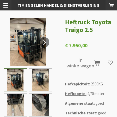
TIM ENGELEN HANDEL & DIENSTVERLENING
Ga
direct
naar
Heftruck Toyota
de
hoofdinhoud
Traigo 2.5
€ 7.950,00
In
winkelwagen
Hefcapiciteit:
2500KG
Hefhoogte:
4,70 meter
Algemene staat:
goed
Technische staat:
goed